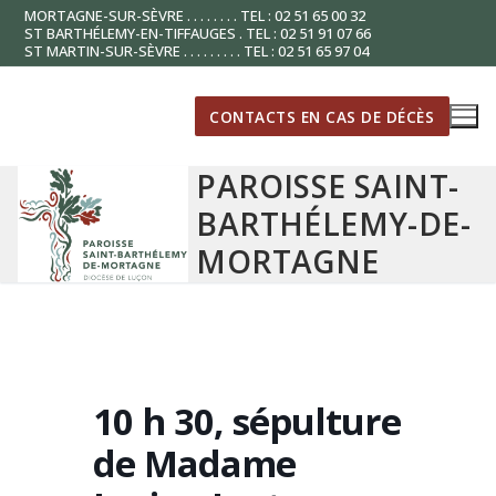
Aller
MORTAGNE-SUR-SÈVRE . . . . . . . . TEL : 02 51 65 00 32
ST BARTHÉLEMY-EN-TIFFAUGES . TEL : 02 51 91 07 66
au
ST MARTIN-SUR-SÈVRE . . . . . . . . . TEL : 02 51 65 97 04
contenu
CONTACTS EN CAS DE DÉCÈS
PAROISSE SAINT-
BARTHÉLEMY-DE-
MORTAGNE
10 h 30, sépulture
de Madame