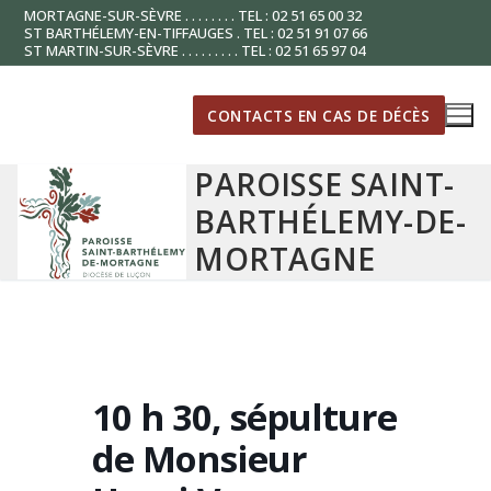
Aller
MORTAGNE-SUR-SÈVRE . . . . . . . . TEL : 02 51 65 00 32
ST BARTHÉLEMY-EN-TIFFAUGES . TEL : 02 51 91 07 66
au
ST MARTIN-SUR-SÈVRE . . . . . . . . . TEL : 02 51 65 97 04
contenu
CONTACTS EN CAS DE DÉCÈS
PAROISSE SAINT-
BARTHÉLEMY-DE-
MORTAGNE
10 h 30, sépulture
de Monsieur