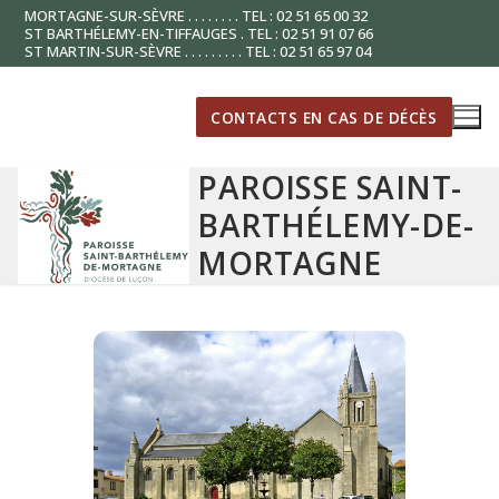
Aller
MORTAGNE-SUR-SÈVRE . . . . . . . . TEL : 02 51 65 00 32
ST BARTHÉLEMY-EN-TIFFAUGES . TEL : 02 51 91 07 66
au
ST MARTIN-SUR-SÈVRE . . . . . . . . . TEL : 02 51 65 97 04
contenu
CONTACTS EN CAS DE DÉCÈS
PAROISSE SAINT-
BARTHÉLEMY-DE-
MORTAGNE