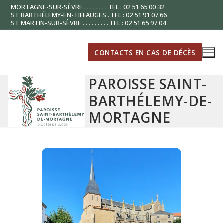
Aller
MORTAGNE-SUR-SÈVRE . . . . . . . . TEL : 02 51 65 00 32
ST BARTHÉLEMY-EN-TIFFAUGES . TEL : 02 51 91 07 66
au
ST MARTIN-SUR-SÈVRE . . . . . . . . . TEL : 02 51 65 97 04
contenu
CONTACTS EN CAS DE DÉCÈS
PAROISSE SAINT-
BARTHÉLEMY-DE-
MORTAGNE