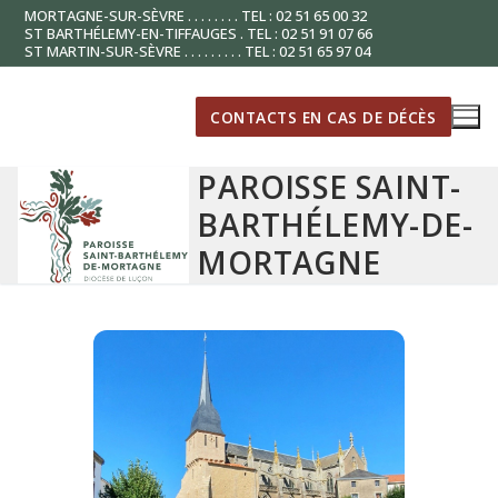
Aller
MORTAGNE-SUR-SÈVRE . . . . . . . . TEL : 02 51 65 00 32
ST BARTHÉLEMY-EN-TIFFAUGES . TEL : 02 51 91 07 66
au
ST MARTIN-SUR-SÈVRE . . . . . . . . . TEL : 02 51 65 97 04
contenu
CONTACTS EN CAS DE DÉCÈS
PAROISSE SAINT-
BARTHÉLEMY-DE-
MORTAGNE