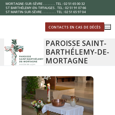
Aller
MORTAGNE-SUR-SÈVRE . . . . . . . . TEL : 02 51 65 00 32
ST BARTHÉLEMY-EN-TIFFAUGES . TEL : 02 51 91 07 66
au
ST MARTIN-SUR-SÈVRE . . . . . . . . . TEL : 02 51 65 97 04
contenu
CONTACTS EN CAS DE DÉCÈS
PAROISSE SAINT-
BARTHÉLEMY-DE-
MORTAGNE