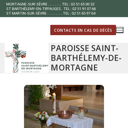
Aller
MORTAGNE-SUR-SÈVRE . . . . . . . . TEL : 02 51 65 00 32
ST BARTHÉLEMY-EN-TIFFAUGES . TEL : 02 51 91 07 66
au
ST MARTIN-SUR-SÈVRE . . . . . . . . . TEL : 02 51 65 97 04
contenu
CONTACTS EN CAS DE DÉCÈS
PAROISSE SAINT-
BARTHÉLEMY-DE-
MORTAGNE