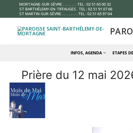
Aller
MORTAGNE-SUR-SÈVRE . . . . . . . . TEL : 02 51 65 00 32
ST BARTHÉLEMY-EN-TIFFAUGES . TEL : 02 51 91 07 66
au
ST MARTIN-SUR-SÈVRE . . . . . . . . . TEL : 02 51 65 97 04
contenu
PARO
INFOS, AGENDA
ETAPES DE
Prière du 12 mai 202