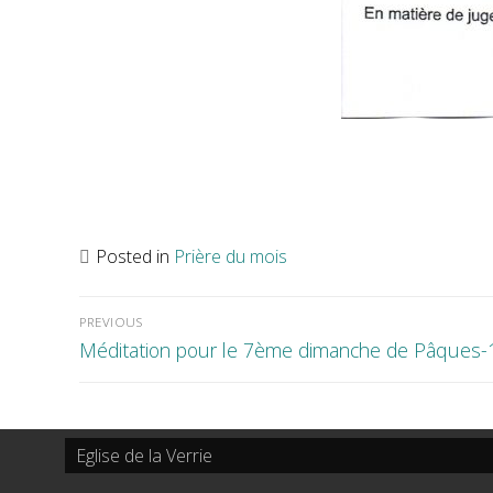
Posted in
Prière du mois
Navigation
de
l’article
PREVIOUS
Previous
Méditation pour le 7ème dimanche de Pâques-
post:
Eglise de la Verrie