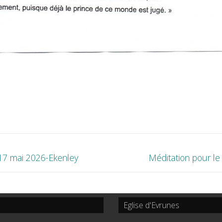
Next
17 mai 2026-Ekenley
Méditation pour le
post:
Eglise d'Evrunes