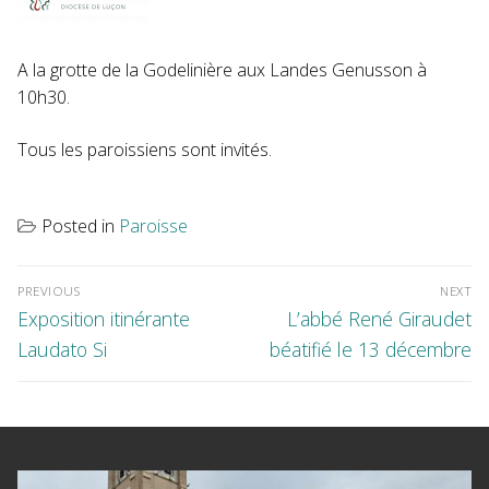
A la grotte de la Godelinière aux Landes Genusson à
10h30.
Tous les paroissiens sont invités.
Posted in
Paroisse
Navigation
de
l’article
PREVIOUS
NEXT
Previous
Next
Exposition itinérante
L’abbé René Giraudet
post:
post:
Laudato Si
béatifié le 13 décembre