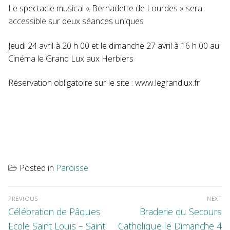
Le spectacle musical « Bernadette de Lourdes » sera
accessible sur deux séances uniques
Jeudi 24 avril à 20 h 00 et le dimanche 27 avril à 16 h 00 au
Cinéma le Grand Lux aux Herbiers
Réservation obligatoire sur le site : www.legrandlux.fr
Posted in
Paroisse
Navigation
de
l’article
PREVIOUS
NEXT
Previous
Next
Célébration de Pâques
Braderie du Secours
post:
post:
Ecole Saint Louis – Saint
Catholique le Dimanche 4