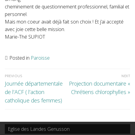
cheminement de questionnement professionnel, familial et
personnel.
Mais mon coeur avait déjà fait son choix ! Et j’ai accepté
avec joie cette belle mission.
Marie-Thé SUPIOT
Posted in
Paroisse
Navigation
de
l’article
PREVIOUS
NEXT
Previous
Next
Journée départementale
Projection documentaire «
post:
post:
de l’ACF ( l’action
Chrétiens chlorophylles »
catholique des femmes)
Eglise des Landes Genusson