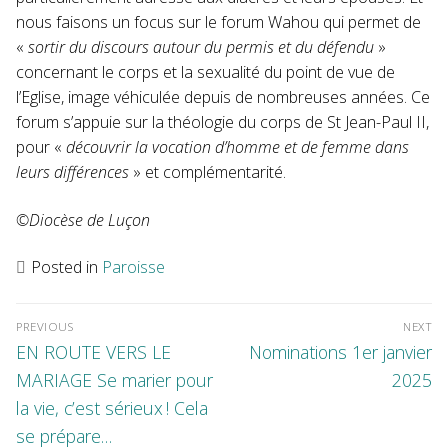
nous faisons un focus sur le forum Wahou qui permet de
«
sortir du discours autour du permis et du défendu
»
concernant le corps et la sexualité du point de vue de
l’Eglise, image véhiculée depuis de nombreuses années. Ce
forum s’appuie sur la théologie du corps de St Jean-Paul II,
pour «
découvrir la vocation d’homme et de femme dans
leurs différences
» et complémentarité.
©Diocèse de Luçon
Posted in
Paroisse
Navigation
de
l’article
PREVIOUS
NEXT
Previous
Next
EN ROUTE VERS LE
Nominations 1er janvier
post:
post:
MARIAGE Se marier pour
2025
la vie, c’est sérieux ! Cela
se prépare…