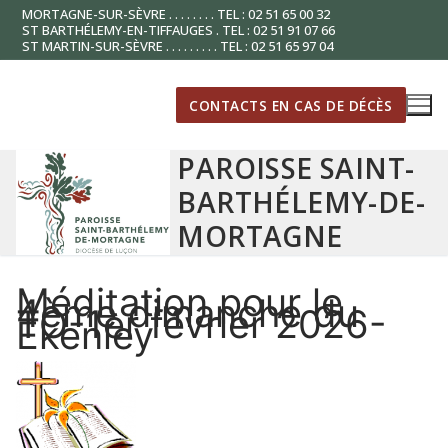
Aller
MORTAGNE-SUR-SÈVRE . . . . . . . . TEL : 02 51 65 00 32
ST BARTHÉLEMY-EN-TIFFAUGES . TEL : 02 51 91 07 66
au
ST MARTIN-SUR-SÈVRE . . . . . . . . . TEL : 02 51 65 97 04
contenu
CONTACTS EN CAS DE DÉCÈS
PAROISSE SAINT-
BARTHÉLEMY-DE-
MORTAGNE
Méditation pour le
4ème dimanche du
TO-1er février 2026-
Ekenley