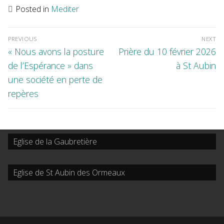
Posted in
Mediter
Navigation
de
l’article
PREVIOUS
NEXT
Previous
Next
« Nous avons la posture
Prière du 10 février 2026
post:
post:
de l’Espérance » dans
à St Aubin
une société en perte de
repères
Eglise de la Gaubretière
Eglise de St Aubin des Ormeaux