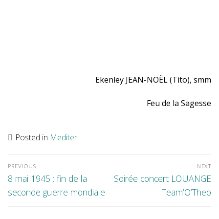
Ekenley JEAN-NOËL (Tito), smm
Feu de la Sagesse
Posted in
Mediter
Navigation
de
l’article
PREVIOUS
NEXT
Previous
Next
8 mai 1945 : fin de la
Soirée concert LOUANGE
post:
post:
seconde guerre mondiale
Team’O’Theo