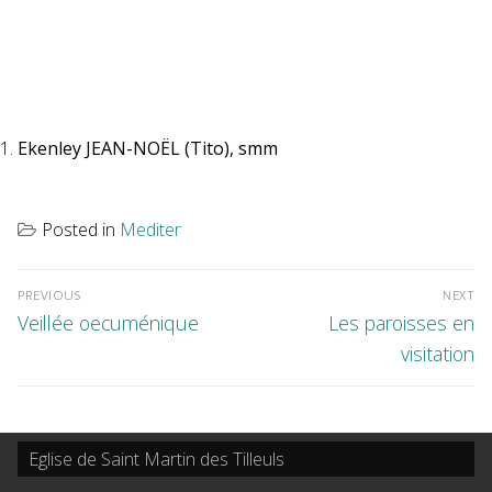
Ekenley JEAN-NOËL (Tito), smm
Posted in
Mediter
Navigation
de
l’article
PREVIOUS
NEXT
Previous
Next
Veillée oecuménique
Les paroisses en
post:
post:
visitation
Eglise de Saint Martin des Tilleuls