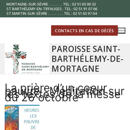
Aller
MORTAGNE-SUR-SÈVRE . . . . . . . . TEL : 02 51 65 00 32
ST BARTHÉLEMY-EN-TIFFAUGES . TEL : 02 51 91 07 66
au
ST MARTIN-SUR-SÈVRE . . . . . . . . . TEL : 02 51 65 97 04
contenu
CONTACTS EN CAS DE DÉCÈS
PAROISSE SAINT-
BARTHÉLEMY-DE-
MORTAGNE
La prière d’un coeur
pauvre : Méditation sur
les textes de la messe
du 26 octobre