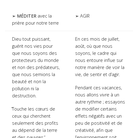
➢
MÉDITER
avec la
➢ AGIR
prière pour notre terre
Dieu tout puissant,
En ces mois de juillet,
guérit nos vies pour
août, où que nous
que nous soyons des
soyons, le cadre qui
protecteurs du monde
nous entoure influe sur
et non des prédateurs,
notre manière de voir la
que nous semions la
vie, de sentir et d’agir.
beauté et non la
Pendant ces vacances,
pollution ni la
nous allons vivre à un
destruction.
autre rythme ; essayons
̏Touche les cœurs de
de modifier certains
ceux qui cherchent
effets négatifs avec un
seulement des profits
peu de positivité et de
au dépend de la terre
créativité, afin que
et des pauvres ̋
l’environnement soit