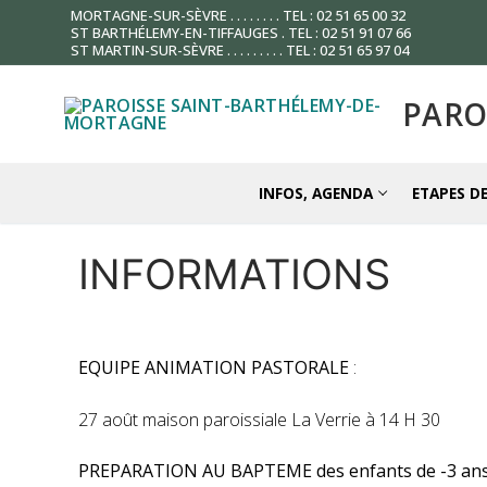
Aller
MORTAGNE-SUR-SÈVRE . . . . . . . . TEL : 02 51 65 00 32
ST BARTHÉLEMY-EN-TIFFAUGES . TEL : 02 51 91 07 66
au
ST MARTIN-SUR-SÈVRE . . . . . . . . . TEL : 02 51 65 97 04
contenu
PARO
INFOS, AGENDA
ETAPES DE
INFORMATIONS
EQUIPE ANIMATION PASTORALE
:
27 août maison paroissiale La Verrie à 14 H 30
PREPARATION AU BAPTEME des enfants de -3 an